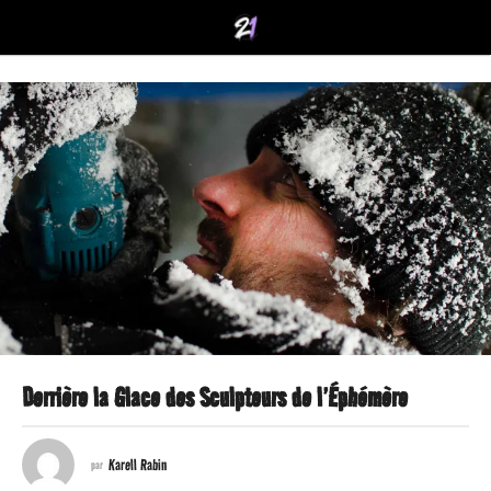
Derrière la Glace des Sculpteurs de l’Éphémère
9
a
Karell Rabin
par