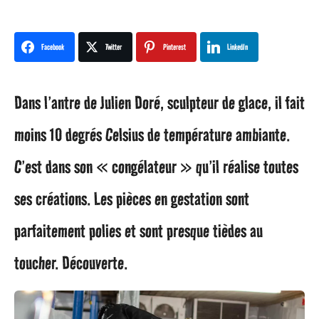
n
s
Facebook
Twitter
Pinterest
LinkedIn
a
Dans l’antre de Julien Doré, sculpteur de glace, il fait
g
moins 10 degrés Celsius de température ambiante.
o
C’est dans son « congélateur » qu’il réalise toutes
9
ses créations. Les pièces en gestation sont
a
parfaitement polies et sont presque tièdes au
n
toucher. Découverte.
s
a