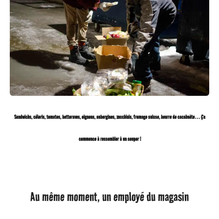
Sandwichs, céleris, tomates, betteraves, oignons,
aubergines, zucchinis, fromage suisse, beurre de cacahuète…
Ça
commence à ressembler à un souper !
Au même moment, un employé du magasin