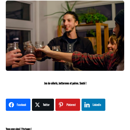
Jus de céleris, betteraves et poires. Santé !
Facebook
Twitter
Pinterest
LinkedIn
Vous avez aimé ? Partagez !