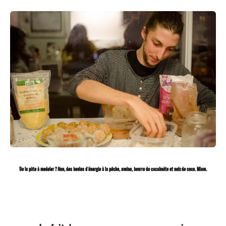
De la pâte à modeler ? Non, des boules d’énergie à la pêche, avoine, beurre de cacahuète et noix de coco. Miam.