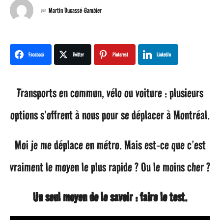
n
Martin Ducassé-Gambier
par
s
a
Facebook
Twitter
Pinterest
LinkedIn
g
Transports en commun, vélo ou voiture : plusieurs
o
options s’offrent à nous pour se déplacer à Montréal.
3
Moi je me déplace en métro. Mais est-ce que c’est
a
vraiment le moyen le plus rapide ? Ou le moins cher ?
n
s
Un seul moyen de le savoir : faire le test.
a