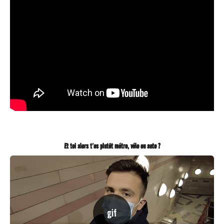
g
o
Et toi alors t’es plutôt métro, vélo ou auto ?