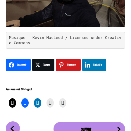
Musique : Kevin MacLeod / Licensed under Creativ
e Commons
Facebook
Twitter
Pinterest
LinkedIn
Vous avez aimé ? Partagez !
P
SUIVANT