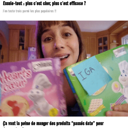
Essuie-tout : plus c’est cher, plus c’est efficace ?
–
J’en teste trois parmi les plus populaires !!
M
a
g
a
z
i
n
e
w
e
b
d
u
Ça vaut la peine de manger des produits “passés date” pour
D