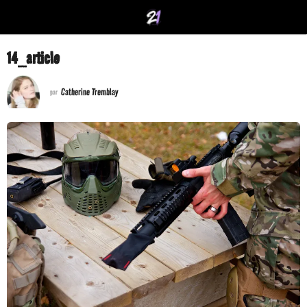
14_article
Catherine Tremblay
par