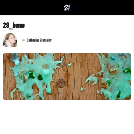
29_home
Catherine Tremblay
par