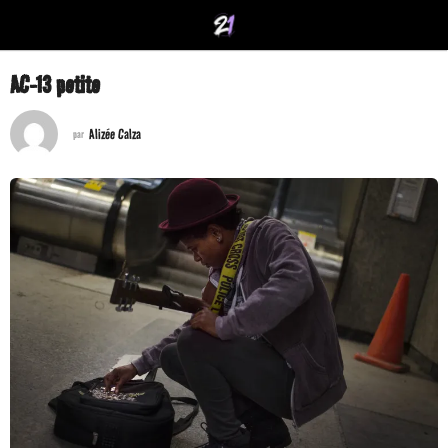
AC-13 petite
Alizée Calza
par