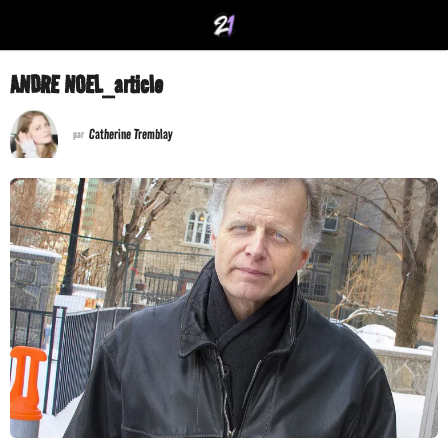
ANDRE NOEL_article
Catherine Tremblay
par