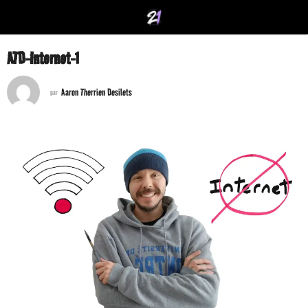
ATD-Internet-1
Aaron Therrien Desilets
par