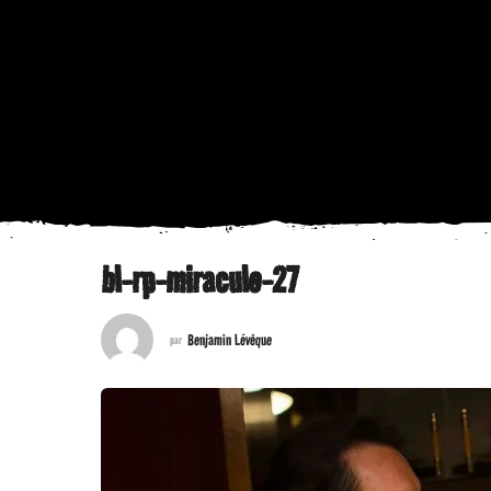
bl-rp-miracule-27
Benjamin Lévêque
par