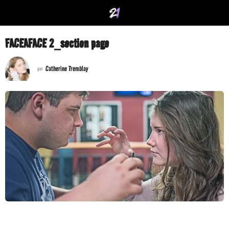
FACEAFACE 2_section page
Catherine Tremblay
par