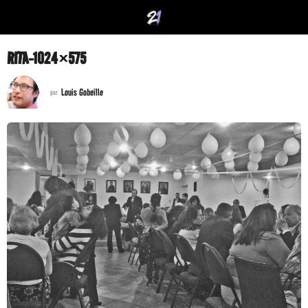
RITA-1024×575
Louis Gobeille
par