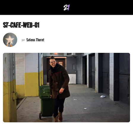
ST-CAFE-WEB-01
Selena Theret
par