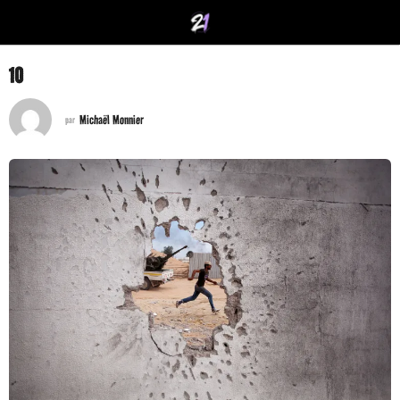
10
Michaël Monnier
par