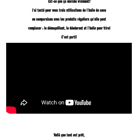
Est-ce que ça marche vraiment?
g
J’ai testé pour vous trois utilisations de l’huile de coco
en comparaison avec les produits réguliers qu’elle peut
o
remplacer : le démaquillant, le déodorant et l’huile pour frire!
C’est parti!
Voilà que tout est prêt,