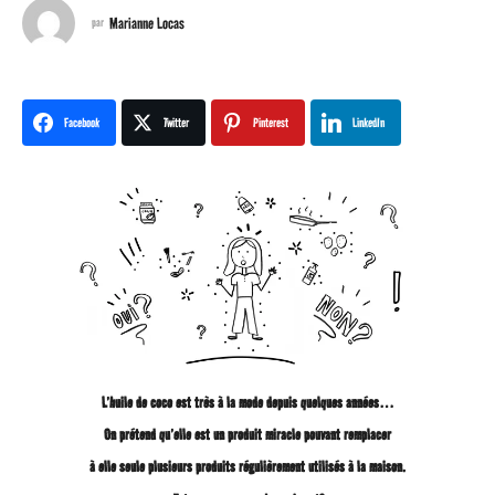
n
Marianne Locas
par
s
a
Facebook
Twitter
Pinterest
LinkedIn
g
o
3
a
n
L’huile de coco est très à la mode depuis quelques années…
s
On prétend qu’elle est un produit miracle pouvant remplacer
à elle seule plusieurs produits régulièrement utilisés à la maison.
a