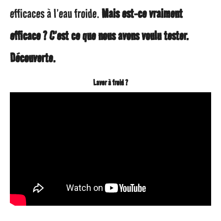
efficaces à l’eau froide.
Mais est-ce vraiment
a
efficace ? C’est ce que nous avons voulu tester.
g
Découverte.
o
Laver à froid ?