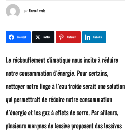
a
Emma Lavoie
par
n
s
Facebook
Twitter
Pinterest
LinkedIn
a
Le réchauffement climatique nous incite à réduire
g
notre consommation d’énergie. Pour certains,
o
nettoyer notre linge à l’eau froide serait une solution
5
qui permettrait de réduire notre consommation
a
d’énergie et les gaz à effets de serre. Par ailleurs,
n
plusieurs marques de lessive proposent des lessives
s