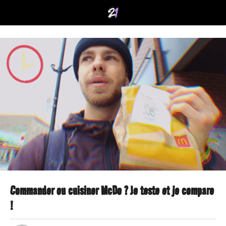
Commander ou cuisiner McDo ? Je teste et je compare
2
!
a