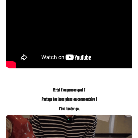
g
o
Et toi t’en penses quoi ?
Partage tes bons plans en commentaire !
J’irai tester ça.