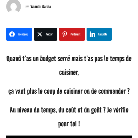
n
Valentin Garcia
par
s
a
Facebook
Twitter
Pinterest
LinkedIn
g
Quand t’as un budget serré mais t’as pas le temps de
o
cuisiner,
2
ça vaut plus le coup de cuisiner ou de commander ?
a
n
Au niveau du temps, du coût et du goût ? Je vérifie
s
pour toi !
a