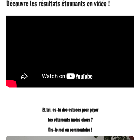
Découvre les résultats étonnants en vidéo !
g
o
Et toi, as-tu des astuces pour payer
tes vêtements moins chers ?
Dis-le moi en commentaire !