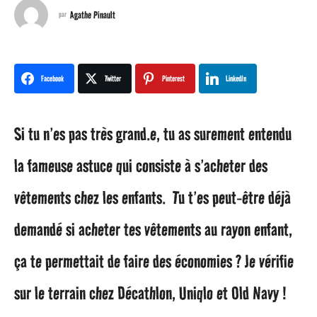
n
Agathe Pinault
par
s
a
Facebook
Twitter
Pinterest
LinkedIn
g
Si tu n’es pas très grand.e, tu as surement entendu
o
la fameuse astuce qui consiste à s’acheter des
2
vêtements chez les enfants. Tu t’es peut-être déjà
a
demandé si acheter tes vêtements au rayon enfant,
n
ça te permettait de faire des économies ? Je vérifie
s
sur le terrain chez Décathlon, Uniqlo et Old Navy !
a