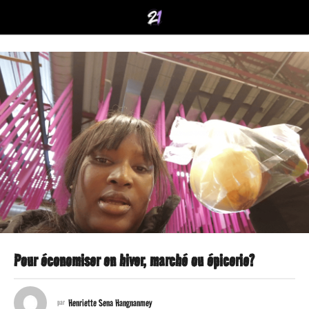
Pour économiser en hiver, marché ou épicerie?
6
m
Henriette Sena Hangnanmey
par