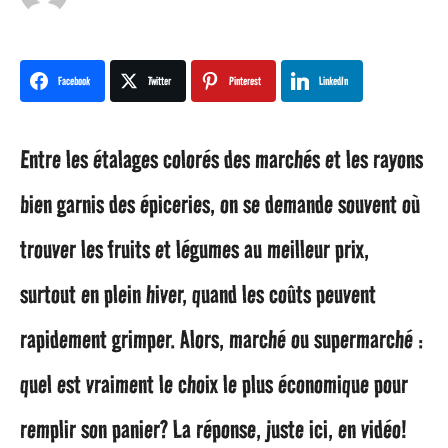
o
i
Facebook
Twitter
Pinterest
LinkedIn
s
Entre les étalages colorés des marchés et les rayons
a
bien garnis des épiceries, on se demande souvent où
g
trouver les fruits et légumes au meilleur prix,
o
surtout en plein hiver, quand les coûts peuvent
6
rapidement grimper. Alors, marché ou supermarché :
m
quel est vraiment le choix le plus économique pour
o
remplir son panier? La réponse, juste ici, en vidéo!
i