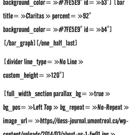
background_color= »#7FE5E9″ id= »b3″] [bar
title= »Claritas » percent= »92″
background_color= »#7FE5E9″ id= »b4″]
[/bar_graph][/one_half_last]
[divider line_type= »No Line »
custom_height= »120″]
[full_width_section parallax_bg= »true »
bg_pos= »Left Top » bg_repeat= »No-Repeat »
image_url= »https://dess-journal.umontreal.ca/wp-
content/uploads/2014/03/about-us-1-fw01.jpg »