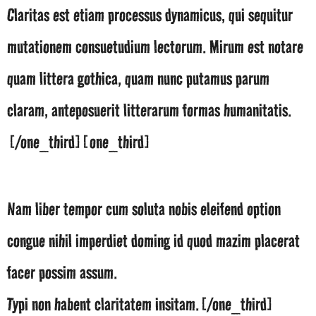
Claritas est etiam processus dynamicus, qui sequitur
mutationem consuetudium lectorum. Mirum est notare
quam littera gothica, quam nunc putamus parum
claram, anteposuerit litterarum formas humanitatis.
[/one_third][one_third]
Mirum est notare quam littera gothica
Nam liber tempor cum soluta nobis eleifend option
congue nihil imperdiet doming id quod mazim placerat
facer possim assum.
Typi non habent claritatem insitam.[/one_third]