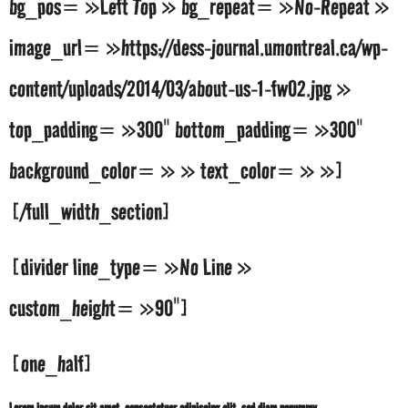
bg_pos= »Left Top » bg_repeat= »No-Repeat »
image_url= »https://dess-journal.umontreal.ca/wp-
content/uploads/2014/03/about-us-1-fw02.jpg »
top_padding= »300″ bottom_padding= »300″
background_color= » » text_color= » »]
[/full_width_section]
[divider line_type= »No Line »
custom_height= »90″]
[one_half]
Lorem ipsum dolor sit amet, consectetuer adipiscing elit, sed diam nonummy