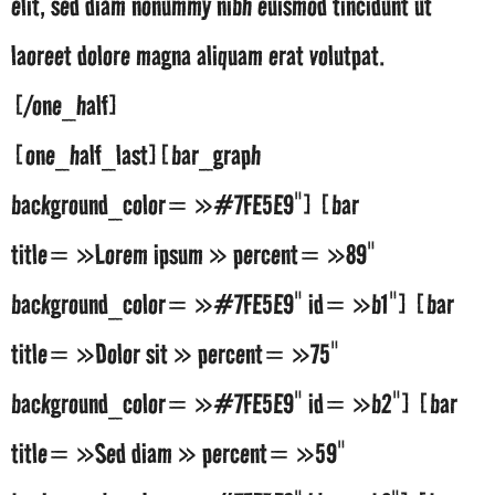
elit, sed diam nonummy nibh euismod tincidunt ut
laoreet dolore magna aliquam erat volutpat.
[/one_half]
[one_half_last][bar_graph
background_color= »#7FE5E9″] [bar
title= »Lorem ipsum » percent= »89″
background_color= »#7FE5E9″ id= »b1″] [bar
title= »Dolor sit » percent= »75″
background_color= »#7FE5E9″ id= »b2″] [bar
title= »Sed diam » percent= »59″