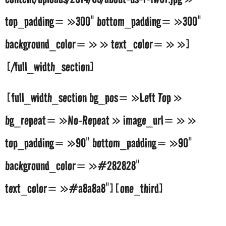
top_padding= »300″ bottom_padding= »300″
background_color= » » text_color= » »]
[/full_width_section]
[full_width_section bg_pos= »Left Top »
bg_repeat= »No-Repeat » image_url= » »
top_padding= »90″ bottom_padding= »90″
background_color= »#282828″
text_color= »#a8a8a8″][one_third]
Lorem ipsum dolor sit amet, consectetuer