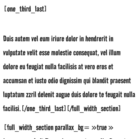
[one_third_last]
Nam liber tempor cum soluta nobis
Duis autem vel eum iriure dolor in hendrerit in
vulputate velit esse molestie consequat, vel illum
dolore eu feugiat nulla facilisis at vero eros et
accumsan et iusto odio dignissim qui blandit praesent
luptatum zzril delenit augue duis dolore te feugait nulla
facilisi.[/one_third_last][/full_width_section]
[full_width_section parallax_bg= »true »