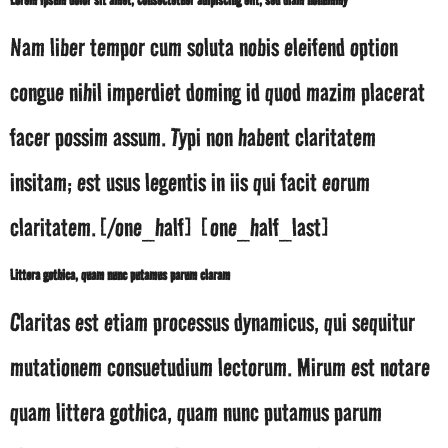
Nam liber tempor cum soluta nobis eleifend option
congue nihil imperdiet doming id quod mazim placerat
facer possim assum. Typi non habent claritatem
insitam; est usus legentis in iis qui facit eorum
claritatem.[/one_half] [one_half_last]
Littera gothica, quam nunc putamus parum claram
Claritas est etiam processus dynamicus, qui sequitur
mutationem consuetudium lectorum. Mirum est notare
quam littera gothica, quam nunc putamus parum