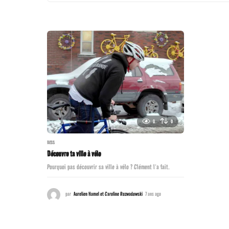
0
0
DESS
Découvre ta ville à vélo
Pourquoi pas découvrir sa ville à vélo ? Clément l’a fait.
par
Aurelien Hamel et Caroline Rozwadowski
7 ans ago
7
a
n
s