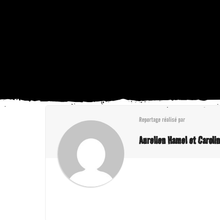
Reportage réalisé par
Aurelien Hamel et Caroli