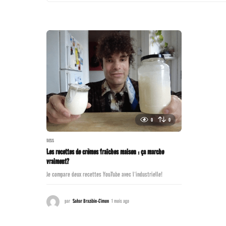
0
0
DESS
Les recettes de crèmes fraîches maison : ça marche
vraiment?
Je compare deux recettes YouTube avec l’industrielle!
par
Sahar Brazibin-Cimon
1 mois ago
1
m
o