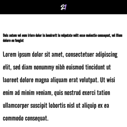
Duis autem vel eum iriure dolor in hendrerit in vulputate velit esse molestie consequat, vel illum
dolore eu feugiat
Lorem ipsum dolor sit amet, consectetuer adipiscing
elit, sed diam nonummy nibh euismod tincidunt ut
laoreet dolore magna aliquam erat volutpat. Ut wisi
enim ad minim veniam, quis nostrud exerci tation
ullamcorper suscipit lobortis nisl ut aliquip ex ea
commodo consequat.