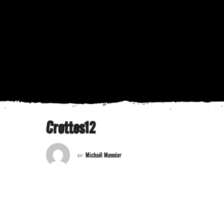
Crottes12
Michaël Monnier
par