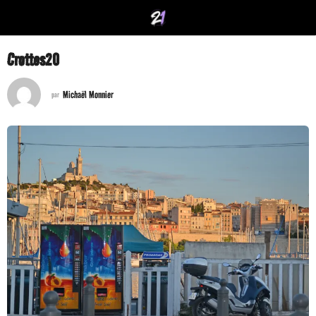
Crottes20
Michaël Monnier
par