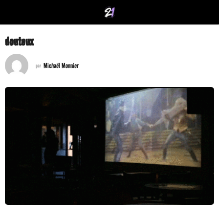
douteux
Michaël Monnier
par