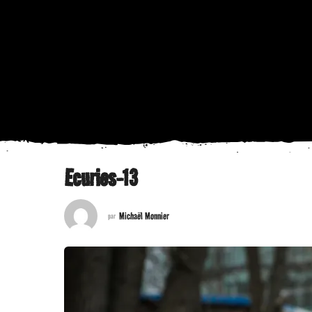
Ecuries-13
Michaël Monnier
par