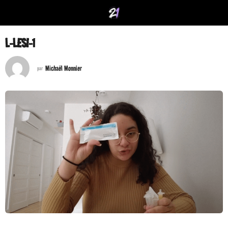
L-LESI-1
Michaël Monnier
par