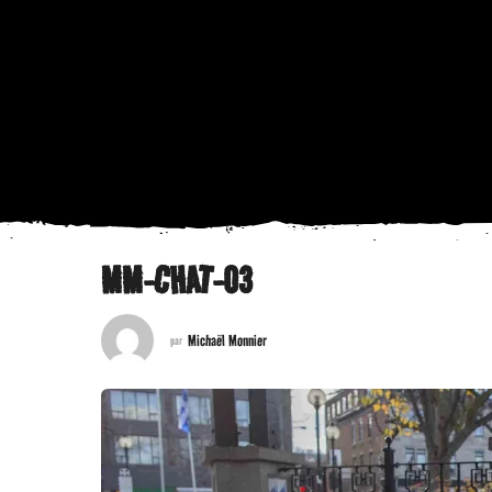
MM-CHAT-03
Michaël Monnier
par