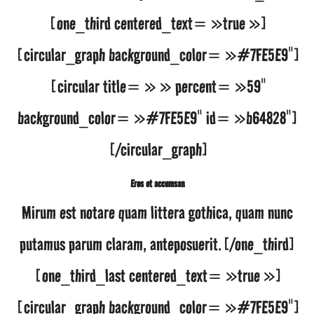
[one_third centered_text= »true »]
[circular_graph background_color= »#7FE5E9″]
[circular title= » » percent= »59″
background_color= »#7FE5E9″ id= »b64828″]
[/circular_graph]
Eros et accumsan
Mirum est notare quam littera gothica, quam nunc
putamus parum claram, anteposuerit.[/one_third]
[one_third_last centered_text= »true »]
[circular_graph background_color= »#7FE5E9″]