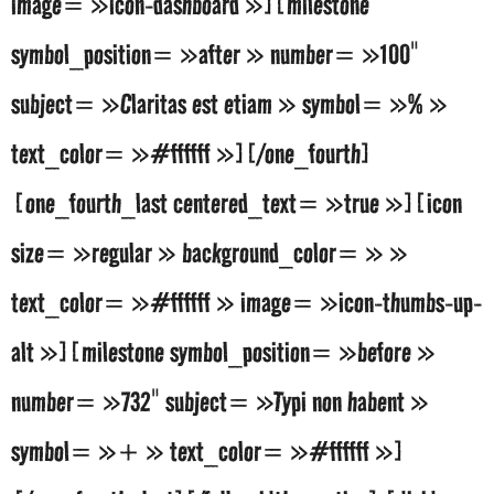
image= »icon-dashboard »][milestone
symbol_position= »after » number= »100″
subject= »Claritas est etiam » symbol= »% »
text_color= »#ffffff »][/one_fourth]
[one_fourth_last centered_text= »true »][icon
size= »regular » background_color= » »
text_color= »#ffffff » image= »icon-thumbs-up-
alt »][milestone symbol_position= »before »
number= »732″ subject= »Typi non habent »
symbol= »+ » text_color= »#ffffff »]