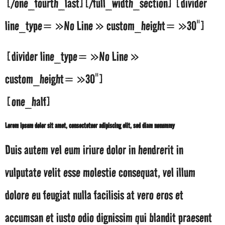
[/one_fourth_last][/full_width_section] [divider
line_type= »No Line » custom_height= »30″]
[divider line_type= »No Line »
custom_height= »30″]
[one_half]
Lorem ipsum dolor sit amet, consectetuer adipiscing elit, sed diam nonummy
Duis autem vel eum iriure dolor in hendrerit in
vulputate velit esse molestie consequat, vel illum
dolore eu feugiat nulla facilisis at vero eros et
accumsan et iusto odio dignissim qui blandit praesent