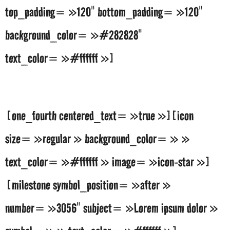
top_padding= »120″ bottom_padding= »120″
background_color= »#282828″
text_color= »#ffffff »]
Lorem ipsum dolor sit amet
[one_fourth centered_text= »true »][icon
size= »regular » background_color= » »
text_color= »#ffffff » image= »icon-star »]
[milestone symbol_position= »after »
number= »3056″ subject= »Lorem ipsum dolor »