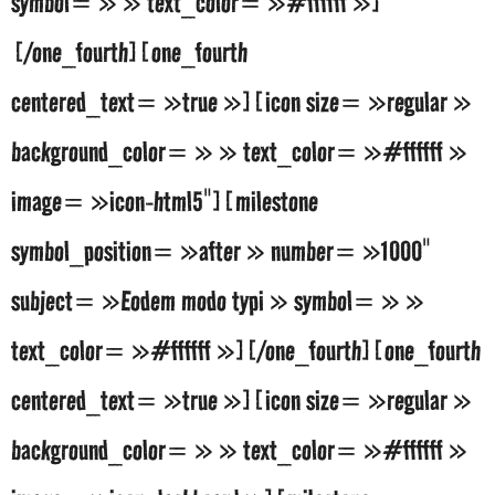
symbol= » » text_color= »#ffffff »]
[/one_fourth][one_fourth
centered_text= »true »][icon size= »regular »
background_color= » » text_color= »#ffffff »
image= »icon-html5″][milestone
symbol_position= »after » number= »1000″
subject= »Eodem modo typi » symbol= » »
text_color= »#ffffff »][/one_fourth][one_fourth
centered_text= »true »][icon size= »regular »
background_color= » » text_color= »#ffffff »