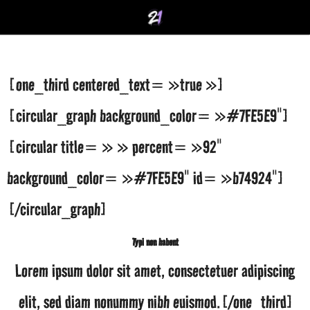
[one_third centered_text= »true »]
[circular_graph background_color= »#7FE5E9″]
[circular title= » » percent= »92″
background_color= »#7FE5E9″ id= »b74924″]
[/circular_graph]
Typi non habent
Lorem ipsum dolor sit amet, consectetuer adipiscing
elit, sed diam nonummy nibh euismod.[/one_third]