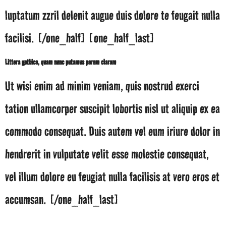
luptatum zzril delenit augue duis dolore te feugait nulla
facilisi. [/one_half] [one_half_last]
Littera gothica, quam nunc putamus parum claram
Ut wisi enim ad minim veniam, quis nostrud exerci
tation ullamcorper suscipit lobortis nisl ut aliquip ex ea
commodo consequat. Duis autem vel eum iriure dolor in
hendrerit in vulputate velit esse molestie consequat,
vel illum dolore eu feugiat nulla facilisis at vero eros et
accumsan. [/one_half_last]