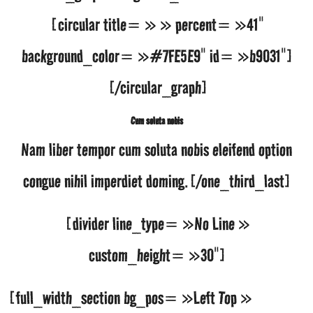
[circular title= » » percent= »41″
background_color= »#7FE5E9″ id= »b9031″]
[/circular_graph]
Cum soluta nobis
Nam liber tempor cum soluta nobis eleifend option
congue nihil imperdiet doming.[/one_third_last]
[divider line_type= »No Line »
custom_height= »30″]
[full_width_section bg_pos= »Left Top »