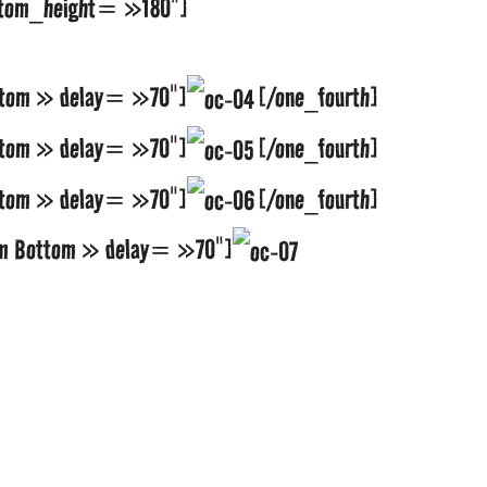
ustom_height= »180″]
ttom » delay= »70″]
[/one_fourth]
ttom » delay= »70″]
[/one_fourth]
ttom » delay= »70″]
[/one_fourth]
om Bottom » delay= »70″]