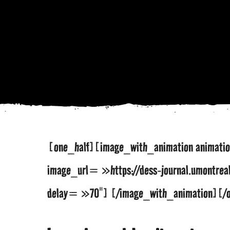
[one_half][image_with_animation animati
image_url= »https://dess-journal.umontrea
delay= »70″] [/image_with_animation][/o