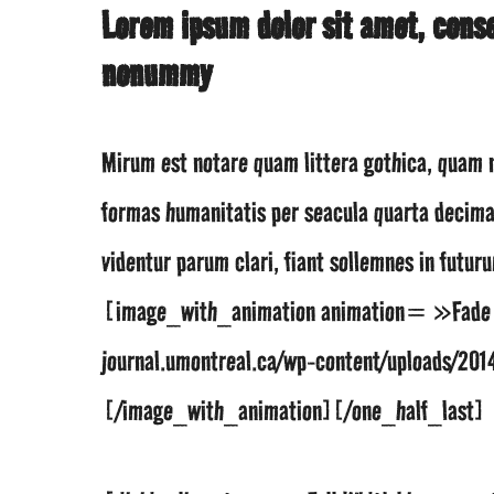
Lorem ipsum dolor sit amet, conse
nonummy
Mirum est notare quam littera gothica, quam 
formas humanitatis per seacula quarta decima
videntur parum clari, fiant sollemnes in fut
[image_with_animation animation= »Fade I
journal.umontreal.ca/wp-content/uploads/2
[/image_with_animation][/one_half_last]