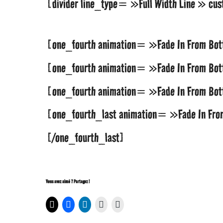
[divider line_type= »Full Width Line » c
[one_fourth animation= »Fade In From Bo
[one_fourth animation= »Fade In From Bo
[one_fourth animation= »Fade In From Bo
[one_fourth_last animation= »Fade In Fr
[/one_fourth_last]
Vous avez aimé ? Partagez !