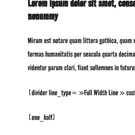
Lorem ipsum dolor sit amet, conse
nonummy
Mirum est notare quam littera gothica, quam 
formas humanitatis per seacula quarta decima
videntur parum clari, fiant sollemnes in futu
[divider line_type= »Full Width Line » c
[one_half]