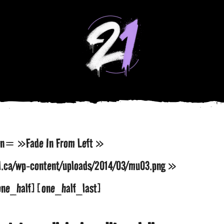
on= »Fade In From Left »
l.ca/wp-content/uploads/2014/03/mu03.png »
ne_half][one_half_last]