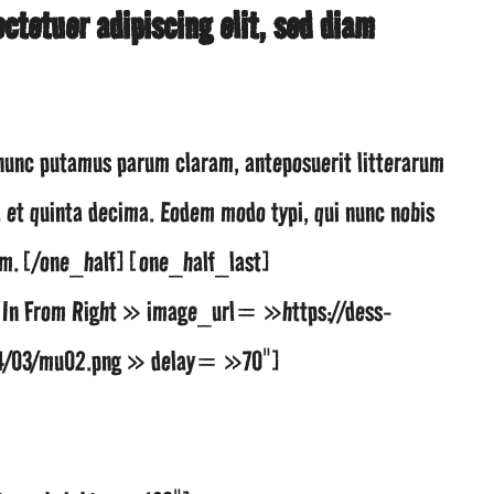
ctetuer adipiscing elit, sed diam
nunc putamus parum claram, anteposuerit litterarum
 et quinta decima. Eodem modo typi, qui nunc nobis
urum.[/one_half][one_half_last]
n From Right » image_url= »https://dess-
014/03/mu02.png » delay= »70″]