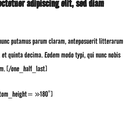
ctetuer adipiscing elit, sed diam
nunc putamus parum claram, anteposuerit litterarum
 et quinta decima. Eodem modo typi, qui nunc nobis
rum.[/one_half_last]
ustom_height= »180″]