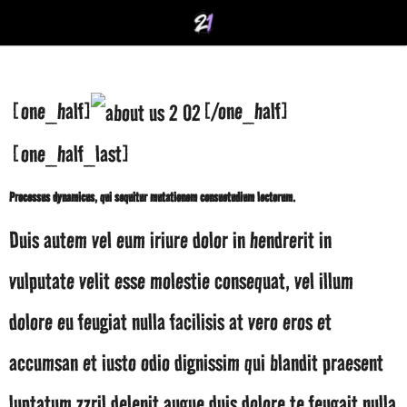
[one_half]
[/one_half]
[one_half_last]
Processus dynamicus, qui sequitur mutationem consuetudium lectorum.
Duis autem vel eum iriure dolor in hendrerit in
vulputate velit esse molestie consequat, vel illum
dolore eu feugiat nulla facilisis at vero eros et
accumsan et iusto odio dignissim qui blandit praesent
luptatum zzril delenit augue duis dolore te feugait nulla