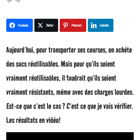
n
a
Facebook
Twitter
Pinterest
LinkedIn
g
Aujourd’hui, pour transporter ses courses, on achète
o
des sacs réutilisables. Mais pour qu’ils soient
1
vraiment réutilisables, il faudrait qu’ils soient
a
vraiment résistants, même avec des charges lourdes.
n
Est-ce que c’est le cas ? C’est ce que je vais vérifier.
a
Les résultats en vidéo!
g
o