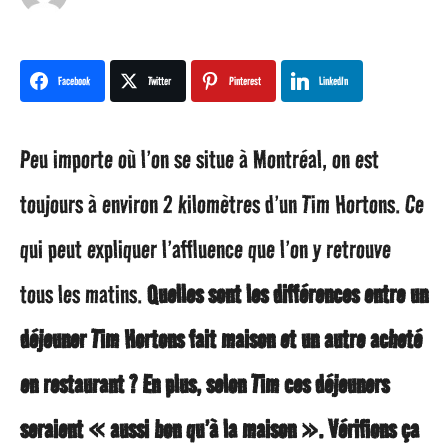
n
a
Facebook
Twitter
Pinterest
LinkedIn
g
Peu importe où l’on se situe à Montréal, on est
o
toujours à environ 2 kilomètres d’un Tim Hortons. Ce
1
qui peut expliquer l’affluence que l’on y retrouve
a
tous les matins.
Quelles sont les différences entre un
n
déjeuner Tim Hortons fait maison et un autre acheté
a
en restaurant ? En plus, selon Tim ces déjeuners
g
seraient « aussi bon qu’à la maison ». Vérifions ça
o