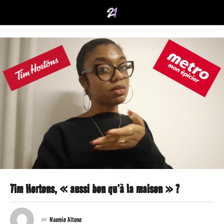
Tim Hortons, « aussi bon qu’à la maison » ?
1
a
Naomie Altone
par