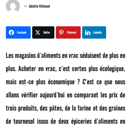
n
Juliette Allimant
par
a
g
Facebook
Twitter
Pinterest
LinkedIn
o
Les magasins d’aliments en vrac séduisent de plus en
1
plus. Acheter en vrac, c’est certes plus écologique,
a
mais est-ce plus économique ? C’est ce que nous
n
allons vérifier aujourd’hui en comparant les prix de
a
trois produits, des pâtes, de la farine et des graines
g
de tournesol issus de deux épiceries d’aliments en
o