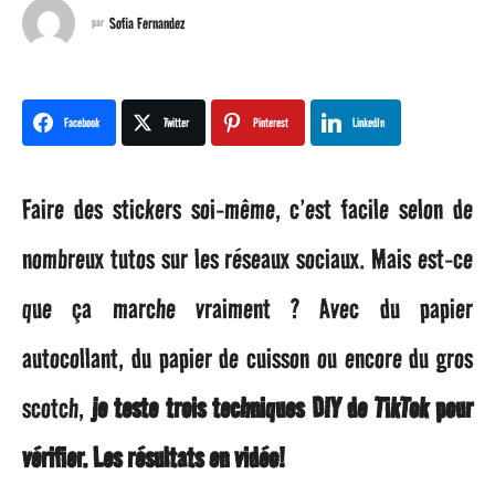
n
Sofia Fernandez
par
a
g
Facebook
Twitter
Pinterest
LinkedIn
o
Faire des stickers soi-même, c’est facile selon de
1
nombreux tutos sur les réseaux sociaux. Mais est-ce
a
que ça marche vraiment ? Avec du papier
n
autocollant, du papier de cuisson ou encore du gros
a
scotch,
je teste trois techniques DIY de TikTok pour
g
vérifier. Les résultats en vidéo!
o