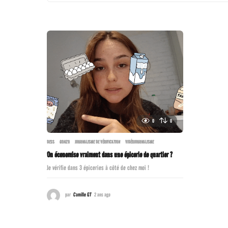
0
0
DESS
,
GONZO
,
JOURNALISME DE VÉRIFICATION
,
VIDÉOJOURNALISME
On économise vraiment dans une épicerie de quartier ?
Je vérifie dans 3 épiceries à côté de chez moi !
par
Camille GT
2 ans ago
2
a
n
s