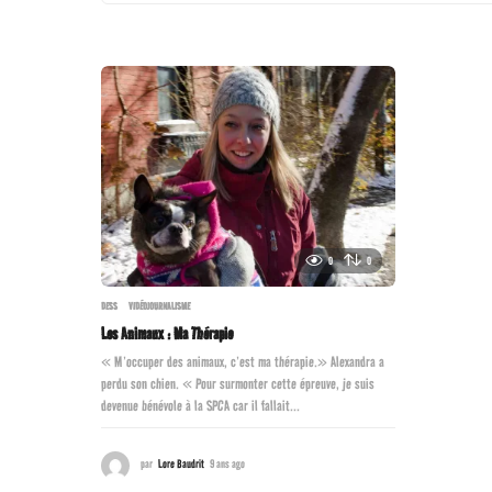
0
0
DESS
,
VIDÉOJOURNALISME
Les Animaux : Ma Thérapie
« M’occuper des animaux, c’est ma thérapie.» Alexandra a
perdu son chien. « Pour surmonter cette épreuve, je suis
devenue bénévole à la SPCA car il fallait...
par
Lore Baudrit
9 ans ago
9
a