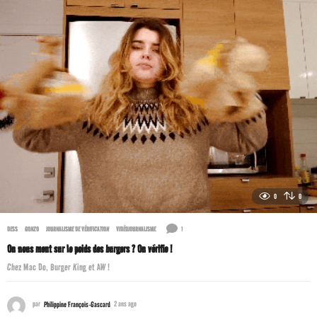
0
0
1
DESS
,
GONZO
,
JOURNALISME DE VÉRIFICATION
,
VIDÉOJOURNALISME
On nous ment sur le poids des burgers ? On vérifie !
Chez Mac Do, Burger King et AW !
par
Philippine François-Gascard
2 ans ago
2