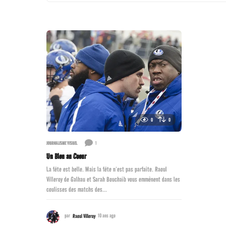
0
0
1
JOURNALISME VISUEL
Un Bleu au Coeur
La fête est belle. Mais la fête n’est pas parfaite. Raoul
Villeroy de Galhau et Sarah Bouchaïb vous emmènent dans les
coulisses des matchs des...
par
Raoul Villeroy
10 ans ago
1
0