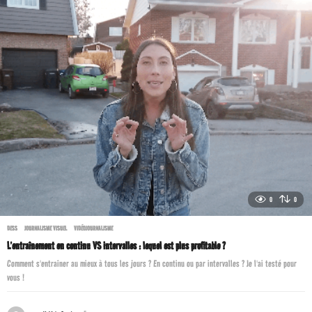
a
g
o
0
0
DESS
,
JOURNALISME VISUEL
,
VIDÉOJOURNALISME
L’entraînement en continu VS intervalles : lequel est plus profitable ?
Comment s'entraîner au mieux à tous les jours ? En continu ou par intervalles ? Je l'ai testé pour
vous !