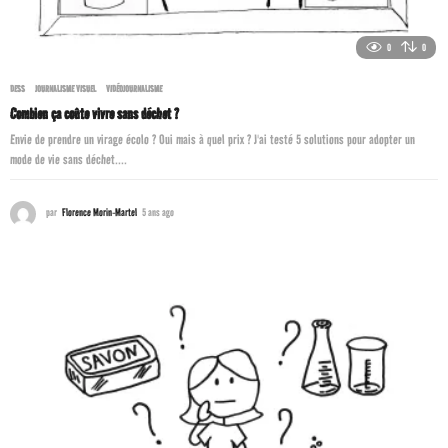
0
0
DESS
,
JOURNALISME VISUEL
,
VIDÉOJOURNALISME
Combien ça coûte vivre sans déchet ?
Envie de prendre un virage écolo ? Oui mais à quel prix ? J'ai testé 5 solutions pour adopter un
mode de vie sans déchet....
par
Florence Morin-Martel
5 ans ago
5
a
n
s
a
g
o