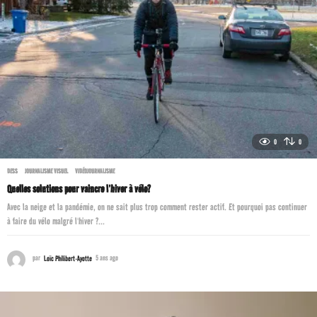
0
0
DESS
,
JOURNALISME VISUEL
,
VIDÉOJOURNALISME
Quelles solutions pour vaincre l’hiver à vélo?
Avec la neige et la pandémie, on ne sait plus trop comment rester actif. Et pourquoi pas continuer
à faire du vélo malgré l'hiver ?...
par
Loïc Philibert-Ayotte
5 ans ago
5
a
n
s
a