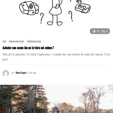
0
0
DESS
,
JOURNALISME VISUEL
,
VIDÉOJOURNALISME
Acheter son savon bio ou le faire soi-même ?
Telle est la question. J’ai tenté l’expérience : 3 savons bio, une recette de savon fait maison. C’est
parti.
par
Alizée Dagort
5 ans ago
5
a
n
s
a
g
o