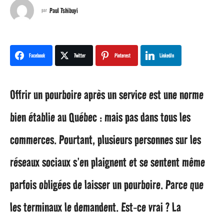
n
Paul Tshibuyi
par
s
a
Facebook
Twitter
Pinterest
LinkedIn
g
Offrir un pourboire après un service est une norme
o
bien établie au Québec : mais pas dans tous les
2
commerces. Pourtant, plusieurs personnes sur les
a
réseaux sociaux s’en plaignent et se sentent même
n
parfois obligées de laisser un pourboire. Parce que
s
les terminaux le demandent. Est-ce vrai ? La
a