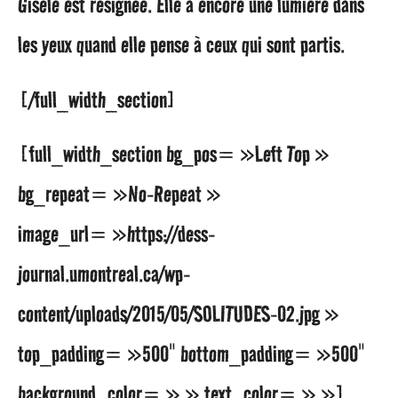
Gisèle est résignée. Elle a encore une lumière dans
les yeux quand elle pense à ceux qui sont partis.
[/full_width_section]
[full_width_section bg_pos= »Left Top »
bg_repeat= »No-Repeat »
image_url= »https://dess-
journal.umontreal.ca/wp-
content/uploads/2015/05/SOLITUDES-02.jpg »
top_padding= »500″ bottom_padding= »500″
background_color= » » text_color= » »]