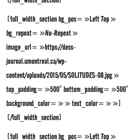
[full_width_section bg_pos= »Left Top »
bg_repeat= »No-Repeat »
image_url= »https://dess-
journal.umontreal.ca/wp-
content/uploads/2015/05/SOLITUDES-08.jpg »
top_padding= »500″ bottom_padding= »500″
background_color= » » text_color= » »]
[/full_width_section]
[full_width_section bg_pos= »Left Top »