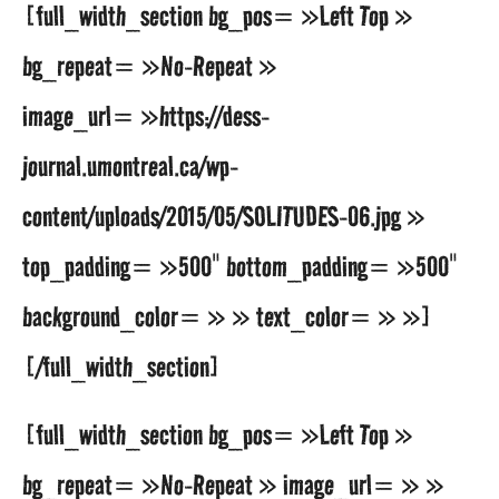
[full_width_section bg_pos= »Left Top »
bg_repeat= »No-Repeat »
image_url= »https://dess-
journal.umontreal.ca/wp-
content/uploads/2015/05/SOLITUDES-06.jpg »
top_padding= »500″ bottom_padding= »500″
background_color= » » text_color= » »]
[/full_width_section]
[full_width_section bg_pos= »Left Top »
bg_repeat= »No-Repeat » image_url= » »