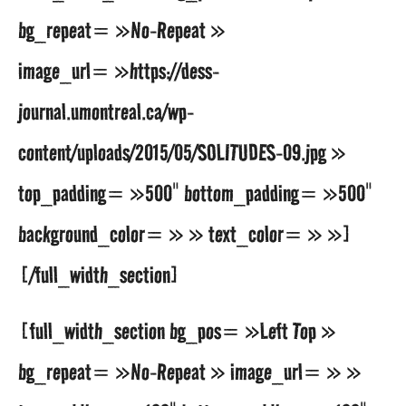
bg_repeat= »No-Repeat »
image_url= »https://dess-
journal.umontreal.ca/wp-
content/uploads/2015/05/SOLITUDES-09.jpg »
top_padding= »500″ bottom_padding= »500″
background_color= » » text_color= » »]
[/full_width_section]
[full_width_section bg_pos= »Left Top »
bg_repeat= »No-Repeat » image_url= » »