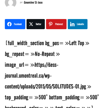
1
Geneviève St-Jean
par
a
n
Facebook
Twitter
Pinterest
LinkedIn
s
[full_width_section bg_pos= »Left Top »
a
bg_repeat= »No-Repeat »
g
image_url= »https://dess-
o
journal.umontreal.ca/wp-
9
content/uploads/2015/05/SOLITUDES-01.jpg »
a
top_padding= »500″ bottom_padding= »500″
n
background_color= » » text_color= » »]