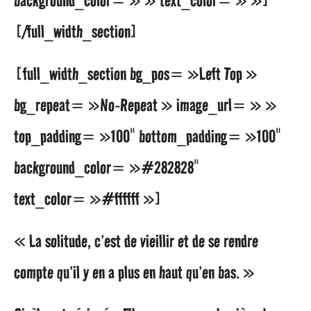
s
[/full_width_section]
a
g
[full_width_section bg_pos= »Left Top »
o
bg_repeat= »No-Repeat » image_url= » »
top_padding= »100″ bottom_padding= »100″
background_color= »#282828″
text_color= »#ffffff »]
« La solitude, c’est de vieillir et de se rendre
compte qu’il y en a plus en haut qu’en bas. »