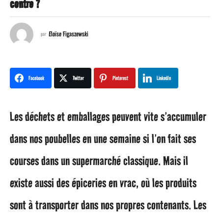
contre ?
a
n
Eloïse Figaszewski
par
s
a
Facebook
Twitter
Pinterest
LinkedIn
g
Les déchets et emballages peuvent vite s’accumuler
o
dans nos poubelles en une semaine si l’on fait ses
5
courses dans un supermarché classique.
Mais il
a
existe aussi des épiceries en vrac, où les produits
n
sont à transporter dans nos propres contenants. Les
s