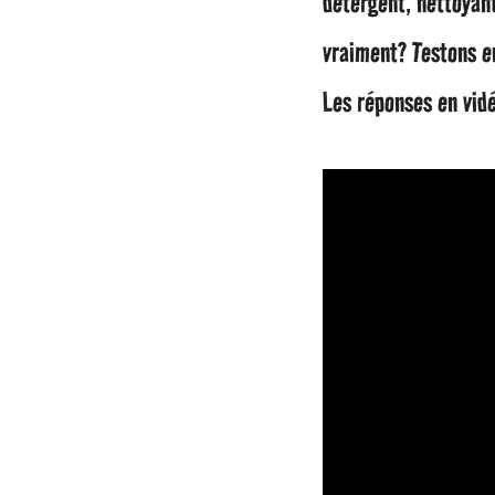
détergent, nettoyant
a
vraiment? Testons en
g
Les réponses en vid
o