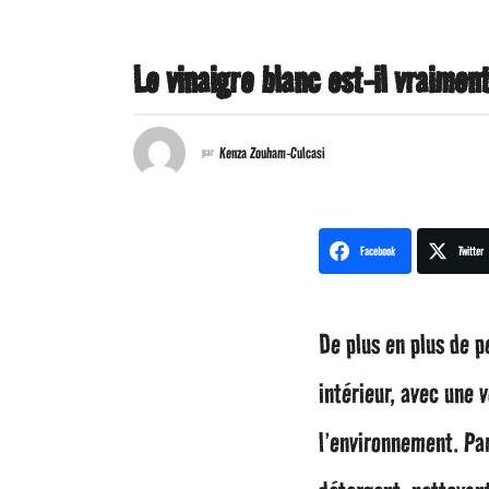
Le vinaigre blanc est-il vraimen
1
a
Kenza Zouham-Culcasi
par
n
a
Facebook
Twitter
g
o
De plus en plus de p
1
intérieur, avec une 
a
l’environnement. Par
n