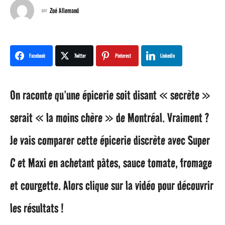
n
Zoé Allemand
par
a
g
Facebook
Twitter
Pinterest
LinkedIn
o
On raconte qu’une épicerie soit disant « secrète »
1
serait « la moins chère » de Montréal. Vraiment ?
a
Je vais comparer cette épicerie discrète avec Super
n
C et Maxi en achetant pâtes, sauce tomate, fromage
a
et courgette. Alors clique sur la vidéo pour découvrir
g
les résultats !
o