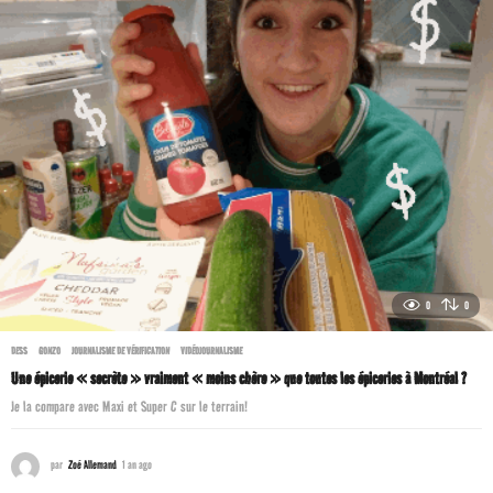
0
0
DESS
,
GONZO
,
JOURNALISME DE VÉRIFICATION
,
VIDÉOJOURNALISME
Une épicerie « secrète » vraiment « moins chère » que toutes les épiceries à Montréal ?
Je la compare avec Maxi et Super C sur le terrain!
par
Zoé Allemand
1 an ago
1
a