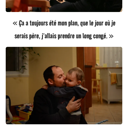
s
a
« Ça a toujours été mon plan, que le jour où je
g
serais père, j’allais prendre un long congé. »
o