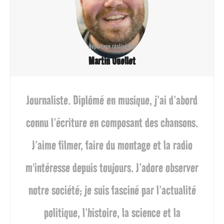
i
o
n
Reportage réalisé par
Martin Ouellet
Journaliste. Diplômé en musique, j’ai d’abord
connu l’écriture en composant des chansons.
J’aime filmer, faire du montage et la radio
m'intéresse depuis toujours. J’adore observer
notre société; je suis fasciné par l’actualité
politique, l’histoire, la science et la