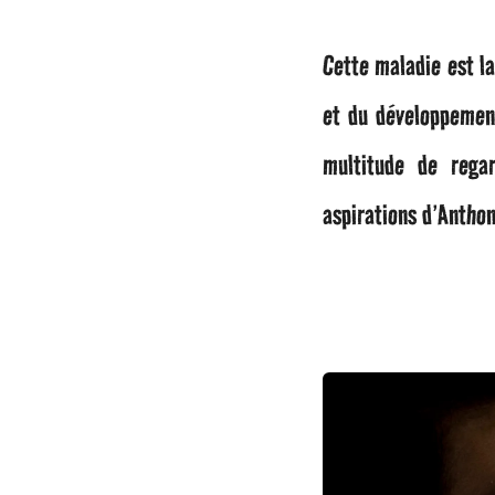
o
9
Cette maladie est l
a
et du développement
n
multitude de regar
s
aspirations d’Anthon
a
g
o