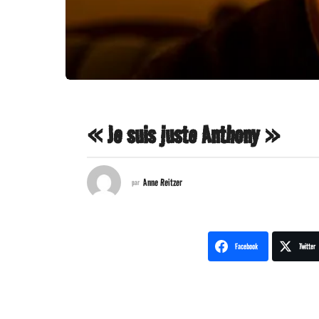
« Je suis juste Anthony »
9
a
Anne Reitzer
par
n
s
Facebook
Twitter
a
g