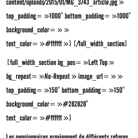
content/uploads/2015/01/MG_3743_article.jpg »
top_padding= »1000″ bottom_padding= »1000″
background_color= » »
text_color= »#ffffff »] [/full_width_section]
[full_width_section bg_pos= »Left Top »
bg_repeat= »No-Repeat » image_url= » »
top_padding= »150″ bottom_padding= »150″
background_color= »#282828″
text_color= »#ffffff »]
Les pensionnaires proviennent de différents refuges.