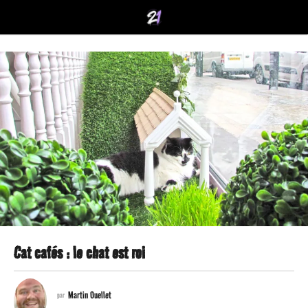
Cat cafés : le chat est roi
1
1
Martin Ouellet
par