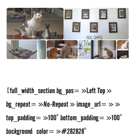
[full_width_section bg_pos= »Left Top »
bg_repeat= »No-Repeat » image_url= » »
top_padding= »100″ bottom_padding= »100″
background_color= »#282828″