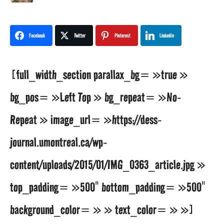
a
n
Facebook
Twitter
Pinterest
LinkedIn
s
[full_width_section parallax_bg= »true »
a
bg_pos= »Left Top » bg_repeat= »No-
g
Repeat » image_url= »https://dess-
o
journal.umontreal.ca/wp-
1
content/uploads/2015/01/IMG_0363_article.jpg »
0
top_padding= »500″ bottom_padding= »500″
a
background_color= » » text_color= » »]
n