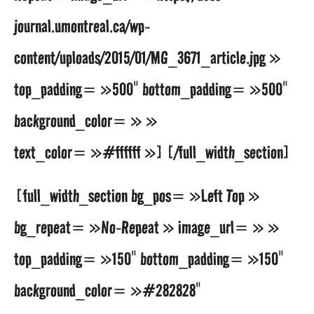
journal.umontreal.ca/wp-
content/uploads/2015/01/MG_3671_article.jpg »
top_padding= »500″ bottom_padding= »500″
background_color= » »
text_color= »#ffffff »] [/full_width_section]
[full_width_section bg_pos= »Left Top »
bg_repeat= »No-Repeat » image_url= » »
top_padding= »150″ bottom_padding= »150″
background_color= »#282828″