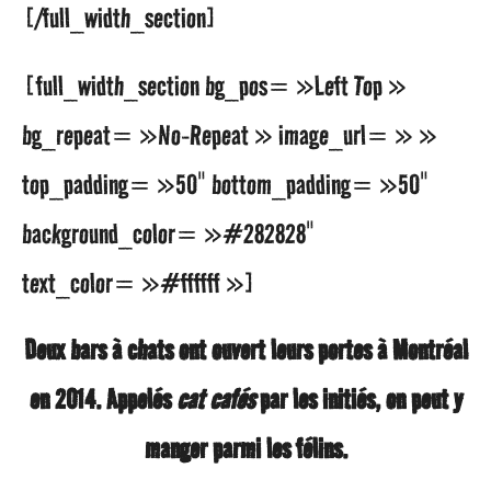
[/full_width_section]
s
a
[full_width_section bg_pos= »Left Top »
g
bg_repeat= »No-Repeat » image_url= » »
o
top_padding= »50″ bottom_padding= »50″
background_color= »#282828″
text_color= »#ffffff »]
Deux bars à chats ont ouvert leurs portes à Montréal
en 2014. Appelés
cat cafés
par les initiés, on peut y
manger parmi les félins.