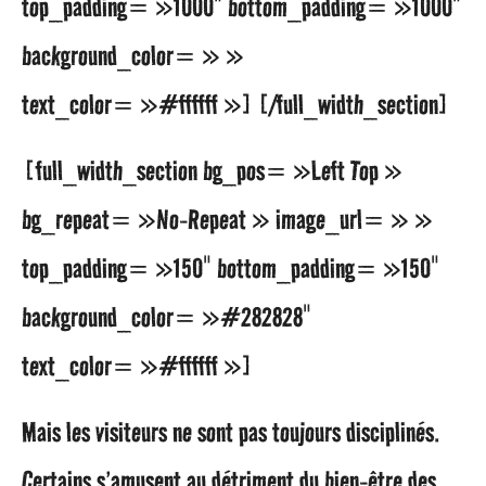
top_padding= »1000″ bottom_padding= »1000″
background_color= » »
text_color= »#ffffff »] [/full_width_section]
[full_width_section bg_pos= »Left Top »
bg_repeat= »No-Repeat » image_url= » »
top_padding= »150″ bottom_padding= »150″
background_color= »#282828″
text_color= »#ffffff »]
Mais les visiteurs ne sont pas toujours disciplinés.
Certains s’amusent au détriment du bien-être des